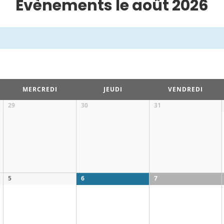
Évènements le août 2026
MERCREDI
JEUDI
VENDREDI
29
30
31
5
6
7