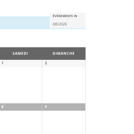
Recherche
Évènements
ÉVÈNEMENTS IN
Search
et
navigation
de
vues
SAMEDI
DIMANCHE
1
2
Évènements
8
9