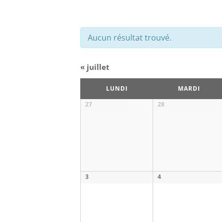
Aucun résultat trouvé.
«
juillet
Calendrier
LUNDI
MARDI
de
Calendrier
27
28
Évènements
de
Évènements
3
4