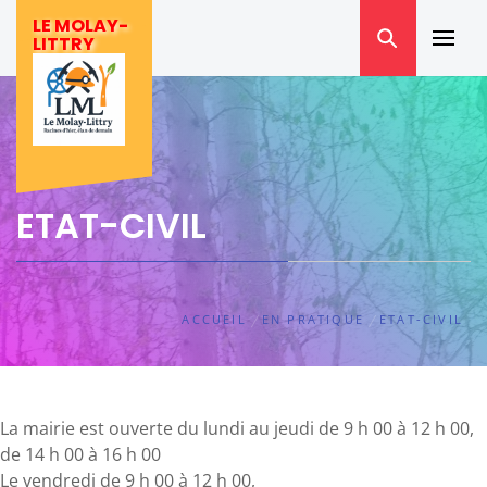
Skip
LE MOLAY-
to
LITTRY
Prima
content
Menu
ETAT-CIVIL
ACCUEIL
EN PRATIQUE
ETAT-CIVIL
La mairie est ouverte du lundi au jeudi de 9 h 00 à 12 h 00,
de 14 h 00 à 16 h 00
Le vendredi de 9 h 00 à 12 h 00,