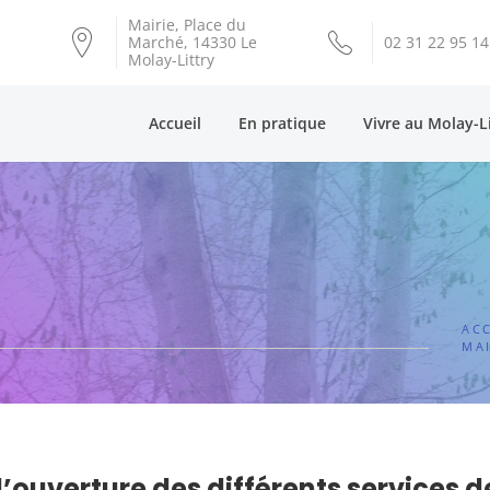
Mairie, Place du
Marché, 14330 Le
02 31 22 95 14
Molay-Littry
Accueil
En pratique
Vivre au Molay-L
ACC
MAI
’ouverture des différents services d