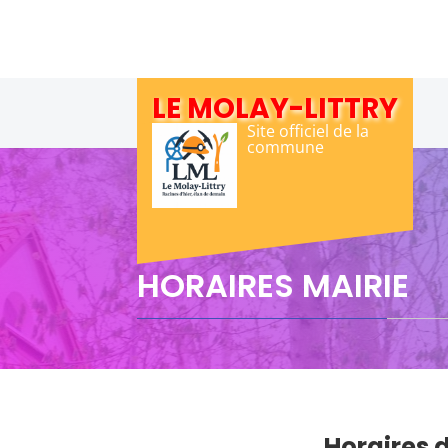
Skip
to
content
LE MOLAY-LITTRY
Site officiel de la
commune
HORAIRES MAIRIE
Horaires d