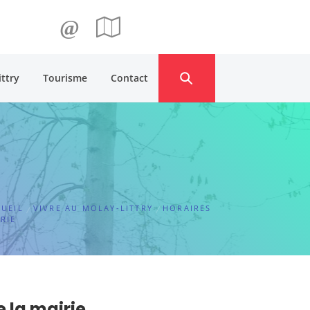
@
ittry
Tourisme
Contact
UEIL
VIVRE AU MOLAY-LITTRY
HORAIRES
RIE
e la mairie