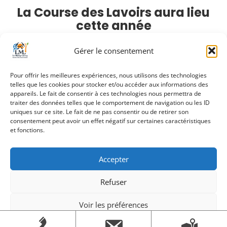
La Course des Lavoirs aura lieu
cette année
le dimanche 26 mai 2024
Gérer le consentement
Plus d’infos à venir
Pour offrir les meilleures expériences, nous utilisons des technologies
telles que les cookies pour stocker et/ou accéder aux informations des
Arrivée cette année du marathon !
appareils. Le fait de consentir à ces technologies nous permettra de
traiter des données telles que le comportement de navigation ou les ID
uniques sur ce site. Le fait de ne pas consentir ou de retirer son
consentement peut avoir un effet négatif sur certaines caractéristiques
et fonctions.
Accepter
Refuser
Création Androme Informatique
© 2026. Tous droits
réservés.
|
Mentions légales
Voir les préférences