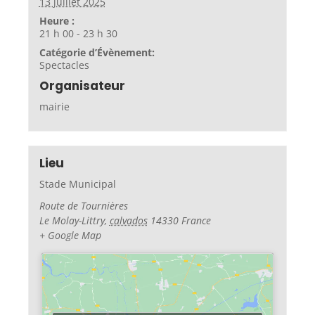
13 juillet 2025
Heure :
21 h 00 - 23 h 30
Catégorie d’Évènement:
Spectacles
Organisateur
mairie
Lieu
Stade Municipal
Route de Tournières
Le Molay-Littry
,
calvados
14330
France
+ Google Map