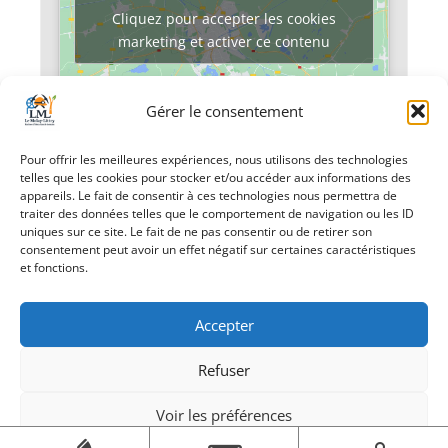
Cliquez pour accepter les cookies
marketing et activer ce contenu
Gérer le consentement
Pour offrir les meilleures expériences, nous utilisons des technologies
telles que les cookies pour stocker et/ou accéder aux informations des
appareils. Le fait de consentir à ces technologies nous permettra de
«
Thé dansant
Saint Germain
»
traiter des données telles que le comportement de navigation ou les ID
uniques sur ce site. Le fait de ne pas consentir ou de retirer son
consentement peut avoir un effet négatif sur certaines caractéristiques
et fonctions.
Accepter
Refuser
Création Androme Informatique
© 2026. Tous droits
réservés.
|
Mentions légales
Voir les préférences