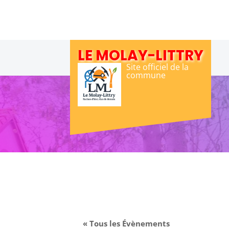
Skip
to
content
LE MOLAY-LITTRY
Site officiel de la
commune
« Tous les Évènements