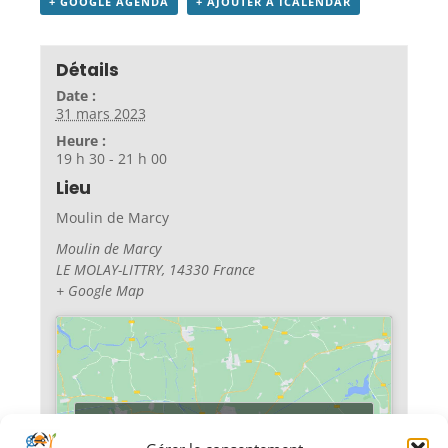
+ GOOGLE AGENDA
+ AJOUTER À ICALENDAR
Détails
Date :
31 mars 2023
Heure :
19 h 30 - 21 h 00
Lieu
Moulin de Marcy
Moulin de Marcy
LE MOLAY-LITTRY
,
14330
France
+ Google Map
Cliquez pour accepter les cookies
marketing et activer ce contenu