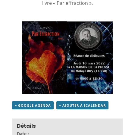
livre « Par effraction ».
+ GOOGLE AGENDA
+ AJOUTER À ICALENDAR
Détails
Date :