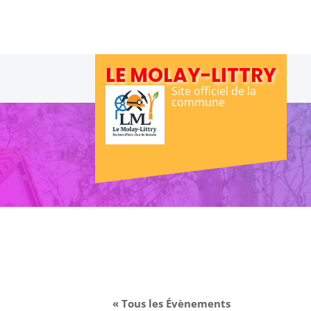
Skip
to
content
LE MOLAY-LITTRY
Site officiel de la
commune
« Tous les Évènements