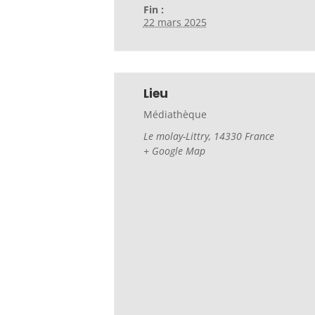
Fin :
22 mars 2025
Lieu
Médiathèque
Le molay-Littry
,
14330
France
+ Google Map