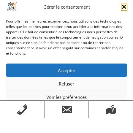
Gérer le consentement
Pour offrir les meilleures expériences, nous utilisons des technologies
telles que les cookies pour stocker et/ou accéder aux informations des
appareils. Le fait de consentir à ces technologies nous permettra de
traiter des données telles que le comportement de navigation ou les ID
uniques sur ce site. Le fait de ne pas consentir ou de retirer son
consentement peut avoir un effet négatif sur certaines caractéristiques
et fonctions.
Pour plus d’information sur cette commune, vous pouvez
consulter le site en cliquant sur le lien :
Accepter
https://www.lamonzie-saint-martin.fr/
Refuser
Voir les préférences
Création Androme Informatique
© 2026. Tous droits
Mentions légales
Mentions légales
réservés.
|
Mentions légales