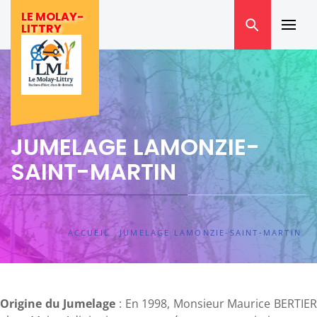
Skip
LE MOLAY-
to
LITTRY
Prima
content
Menu
JUMELAGE LAMONZIE-
SAINT-MARTIN
ACCUEIL
JUMELAGE LAMONZIE-SAINT-MARTIN
Origine du Jumelage
: En 1998, Monsieur Maurice BERTIER