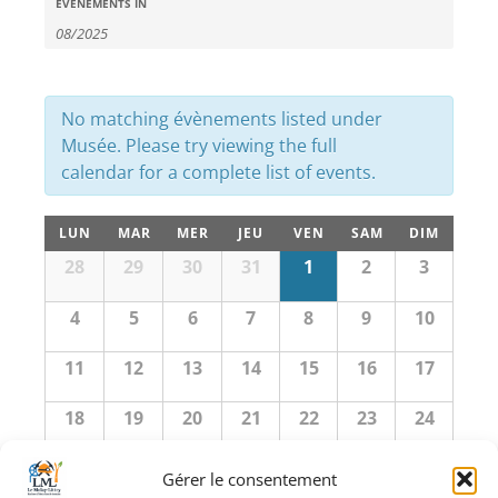
Recherche
Évènements
ÉVÈNEMENTS IN
Search
et
navigation
de
No matching évènements listed under
vues
Musée. Please try viewing the full
calendar for a complete list of events.
Évènements
Calendrier
LUN
MAR
MER
JEU
VEN
SAM
DIM
de
Calendrier
28
29
30
31
1
2
3
de
Évènements
Évènements
4
5
6
7
8
9
10
11
12
13
14
15
16
17
18
19
20
21
22
23
24
25
26
27
28
29
30
31
Gérer le consentement