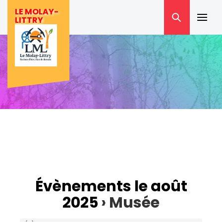
Skip
LE MOLAY-
to
LITTRY
Prima
content
Menu
Évènements le août
2025
› Musée