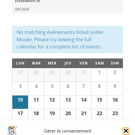
Recherche
Évènements
ÉVÈNEMENTS IN
Search
et
navigation
de
No matching évènements listed under
vues
Musée. Please try viewing the full
calendar for a complete list of events.
Évènements
Calendrier
LUN
MAR
MER
JEU
VEN
SAM
DIM
de
Calendrier
27
28
29
30
31
1
2
de
Évènements
Évènements
3
4
5
6
7
8
9
10
11
12
13
14
15
16
17
18
19
20
21
22
23
24
25
26
27
28
29
30
Gérer le consentement