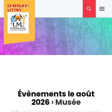
Skip
LE MOLAY-
to
LITTRY
Prima
content
Menu
Évènements le août
2026
› Musée