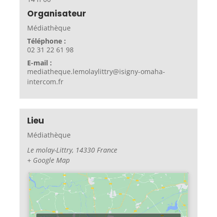
Organisateur
Médiathèque
Téléphone :
02 31 22 61 98
E-mail :
mediatheque.lemolaylittry@isigny-omaha-
intercom.fr
Lieu
Médiathèque
Le molay-Littry
,
14330
France
+ Google Map