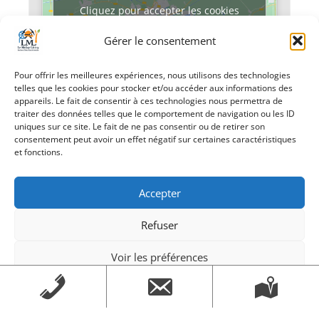
Cliquez pour accepter les cookies
marketing et activer ce contenu
Gérer le consentement
Pour offrir les meilleures expériences, nous utilisons des technologies
telles que les cookies pour stocker et/ou accéder aux informations des
appareils. Le fait de consentir à ces technologies nous permettra de
traiter des données telles que le comportement de navigation ou les ID
uniques sur ce site. Le fait de ne pas consentir ou de retirer son
consentement peut avoir un effet négatif sur certaines caractéristiques
«
Banque
Je marche avec
et fonctions.
alimentaire
OSYS
»
Accepter
Refuser
Voir les préférences
Création Androme Informatique
© 2026. Tous droits
Mentions légales
Mentions légales
réservés.
|
Mentions légales