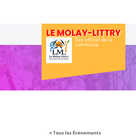
Skip
to
content
LE MOLAY-LITTRY
Site officiel de la
commune
« Tous les Évènements