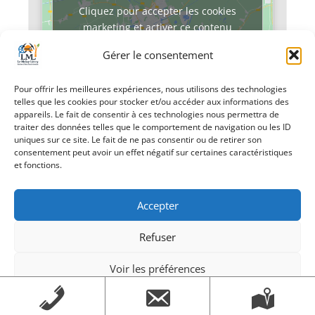
Cliquez pour accepter les cookies
marketing et activer ce contenu
Gérer le consentement
Pour offrir les meilleures expériences, nous utilisons des technologies
telles que les cookies pour stocker et/ou accéder aux informations des
appareils. Le fait de consentir à ces technologies nous permettra de
traiter des données telles que le comportement de navigation ou les ID
uniques sur ce site. Le fait de ne pas consentir ou de retirer son
«
Karaoké
Local Ados
consentement peut avoir un effet négatif sur certaines caractéristiques
Vacances de
et fonctions.
février
»
Accepter
Refuser
Voir les préférences
Création Androme Informatique
© 2026. Tous droits
Mentions légales
Mentions légales
réservés.
|
Mentions légales