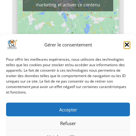
marketing et activer ce contenu
Gérer le consentement
«
Randonnée
Pliage des livres
Pour offrir les meilleures expériences, nous utilisons des technologies
pédestre
sur le thème de
telles que les cookies pour stocker et/ou accéder aux informations des
Noël pour les
appareils. Le fait de consentir à ces technologies nous permettra de
enfants
»
traiter des données telles que le comportement de navigation ou les ID
uniques sur ce site. Le fait de ne pas consentir ou de retirer son
consentement peut avoir un effet négatif sur certaines caractéristiques
et fonctions.
Accepter
Refuser
Création Androme Informatique
© 2026. Tous droits
réservés.
|
Mentions légales