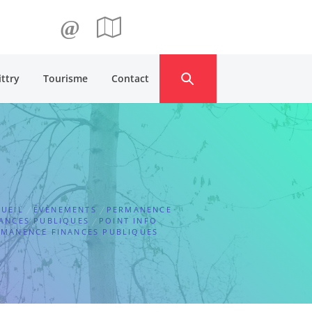
@
ittry
Tourisme
Contact
UEIL
ÉVÈNEMENTS
PERMANENCE
ANCES PUBLIQUES
POINT INFO
RMANENCE FINANCES PUBLIQUES