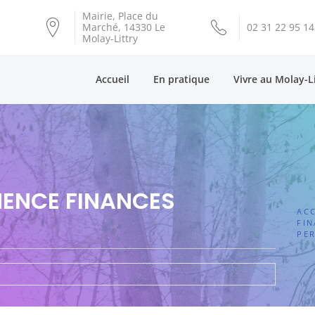
Mairie, Place du
Marché, 14330 Le
02 31 22 95 14
Molay-Littry
Accueil
En pratique
Vivre au Molay-L
NENCE FINANCES
ACC
FIN
PE