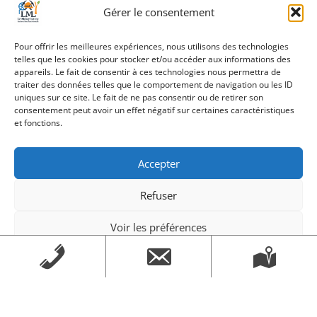
Gérer le consentement
Pour offrir les meilleures expériences, nous utilisons des technologies
telles que les cookies pour stocker et/ou accéder aux informations des
appareils. Le fait de consentir à ces technologies nous permettra de
traiter des données telles que le comportement de navigation ou les ID
uniques sur ce site. Le fait de ne pas consentir ou de retirer son
«
Randonnée
À la découverte
consentement peut avoir un effet négatif sur certaines caractéristiques
pédestre
des sports
et fonctions.
cyclistes
»
Accepter
Refuser
Voir les préférences
Création Androme Informatique
© 2026. Tous droits
Mentions légales
Mentions légales
réservés.
|
Mentions légales