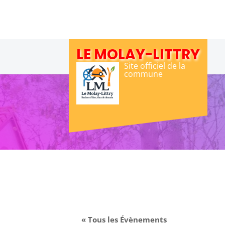
Skip
to
content
LE MOLAY-LITTRY
Site officiel de la
commune
« Tous les Évènements