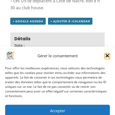
– Les U9 se déplacent à Côte de Nacre. Rdv 8 h
30 au club house.
+ GOOGLE AGENDA
+ AJOUTER À ICALENDAR
Détails
Date :
19 octobre 2019
Gérer le consentement
Heure :
8 h 30 - 18 h 00
Catégories d’Évènement:
Pour offrir les meilleures expériences, nous utilisons des technologies
Associations
,
sport
telles que les cookies pour stocker et/ou accéder aux informations des
appareils. Le fait de consentir à ces technologies nous permettra de
traiter des données telles que le comportement de navigation ou les ID
uniques sur ce site. Le fait de ne pas consentir ou de retirer son
consentement peut avoir un effet négatif sur certaines caractéristiques
«
Repas des
APE LOTO
»
et fonctions.
séniors
Accepter