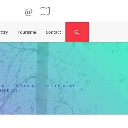
@
ittry
Tourisme
Contact
UEIL
ÉVÈNEMENTS
MARCHÉ DE NOËL
ICHE 2024