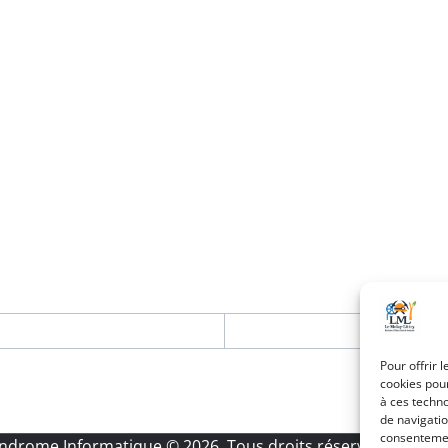
Pour offrir 
cookies pour
à ces techn
de navigatio
consentement
Androme Informatique
© 2026. Tous droits réservés.
|
Menti