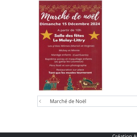
Navigation
Marché de Noël
de
l’article
Création 