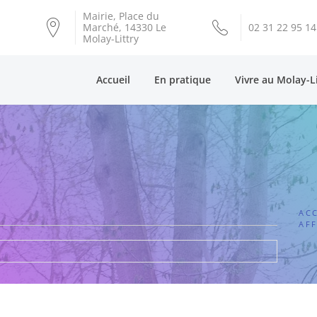
Mairie, Place du
Marché, 14330 Le
02 31 22 95 14
Molay-Littry
Accueil
En pratique
Vivre au Molay-L
ACC
AFF