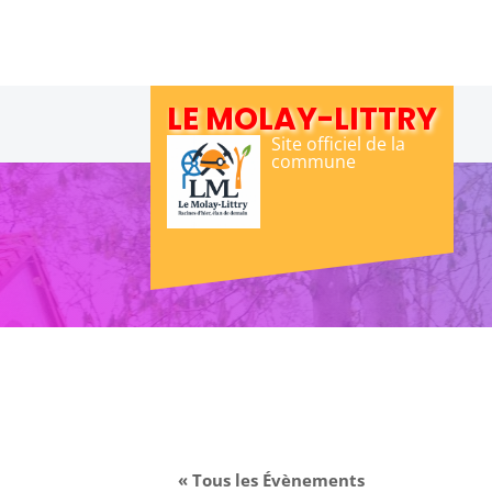
Skip
to
content
LE MOLAY-LITTRY
Site officiel de la
commune
« Tous les Évènements