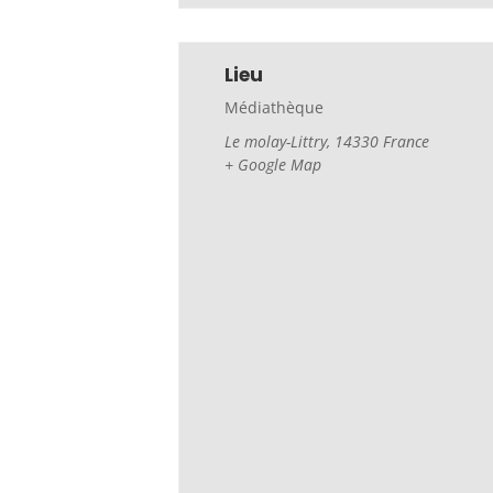
Lieu
Médiathèque
Le molay-Littry
,
14330
France
+ Google Map