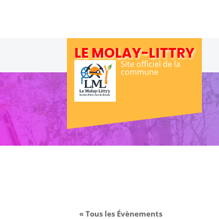
Skip
to
content
LE MOLAY-LITTRY
Site officiel de la
commune
« Tous les Évènements