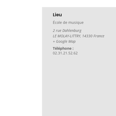
Lieu
École de musique
2 rue Dahlenburg
LE MOLAY-LITTRY
,
14330
France
+ Google Map
Téléphone :
02.31.21.52.62