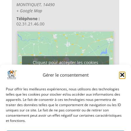
MONTFIQUET
,
14490
+ Google Map
Téléphone :
02.31.21.46.00
Cliquez pour accepter les cookies
marketing et activer ce contenu
Gérer le consentement
Pour offrir les meilleures expériences, nous utilisons des technologies
telles que les cookies pour stocker et/ou accéder aux informations des
appareils. Le fait de consentir à ces technologies nous permettra de
traiter des données telles que le comportement de navigation ou les ID
uniques sur ce site. Le fait de ne pas consentir ou de retirer son
consentement peut avoir un effet négatif sur certaines caractéristiques
«
Racontez-nous
Permanence
et fonctions.
votre forêt
Impôts
»