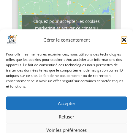
Cliquez pour accepter les cookies
marketing et activer ce contenu
Gérer le consentement
Pour offrir les meilleures expériences, nous utilisons des technologies
telles que les cookies pour stocker et/ou accéder aux informations des
appareils. Le fait de consentir à ces technologies nous permettra de
traiter des données telles que le comportement de navigation ou les ID
uniques sur ce site. Le fait de ne pas consentir ou de retirer son
«
Salon de
Conférence
consentement peut avoir un effet négatif sur certaines caractéristiques
l’étudiant
Journée mondiale
et fonctions.
du Climat
»
Accepter
Refuser
Voir les préférences