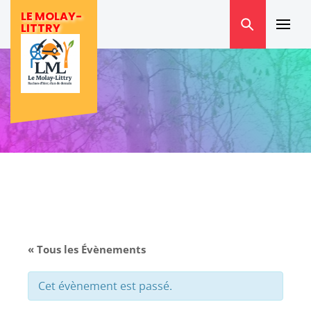
Skip
LE MOLAY-
to
LITTRY
Prima
content
Menu
« Tous les Évènements
Cet évènement est passé.