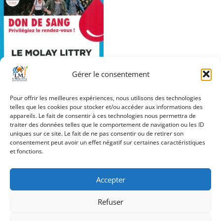
Gérer le consentement
Pour offrir les meilleures expériences, nous utilisons des technologies
telles que les cookies pour stocker et/ou accéder aux informations des
appareils. Le fait de consentir à ces technologies nous permettra de
traiter des données telles que le comportement de navigation ou les ID
uniques sur ce site. Le fait de ne pas consentir ou de retirer son
Navigation
consentement peut avoir un effet négatif sur certaines caractéristiques
Don du sang
et fonctions.
de
l’article
Accepter
Refuser
Création Androme Informatique
© 2026. Tous droits
réservés.
|
Mentions légales