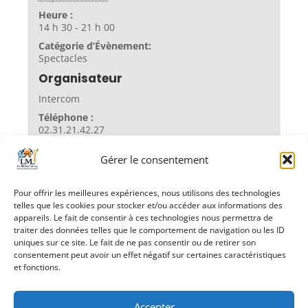
Heure :
14 h 30 - 21 h 00
Catégorie d’Évènement:
Spectacles
Organisateur
Intercom
Téléphone :
02.31.21.42.27
Gérer le consentement
Lieu
Pour offrir les meilleures expériences, nous utilisons des technologies
Salle des Fêtes
telles que les cookies pour stocker et/ou accéder aux informations des
appareils. Le fait de consentir à ces technologies nous permettra de
traiter des données telles que le comportement de navigation ou les ID
uniques sur ce site. Le fait de ne pas consentir ou de retirer son
consentement peut avoir un effet négatif sur certaines caractéristiques
«
Après-midi Jeux
Femmes aux éclats
et fonctions.
de Société
»
Accepter