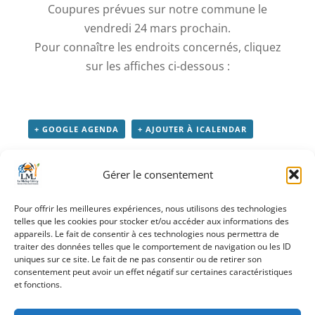
Coupures prévues sur notre commune le
vendredi 24 mars prochain.
Pour connaître les endroits concernés, cliquez
sur les affiches ci-dessous :
+ GOOGLE AGENDA
+ AJOUTER À ICALENDAR
Gérer le consentement
Détails
Date :
24 mars 2023
Pour offrir les meilleures expériences, nous utilisons des technologies
telles que les cookies pour stocker et/ou accéder aux informations des
appareils. Le fait de consentir à ces technologies nous permettra de
traiter des données telles que le comportement de navigation ou les ID
uniques sur ce site. Le fait de ne pas consentir ou de retirer son
«
Jeu de piste
Loto du Hand
»
consentement peut avoir un effet négatif sur certaines caractéristiques
« Embûche chez
et fonctions.
les forestiers »