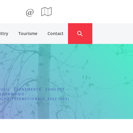
@
ittry
Tourisme
Contact
UEIL
ÉVÈNEMENTS
CONCERT
ILHARMONIE
ICHE_FETENATIONALE_2022 (003)