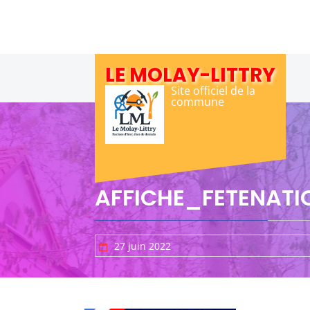
Skip
to
content
LE MOLAY-LITTRY
Site officiel de la
commune
AFFICHE_FETENATI
27 juin 2022