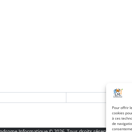
Pour offrir 
cookies pour
à ces techn
de navigatio
consentement
Androme Informatique
© 2026. Tous droits réservés.
|
Menti