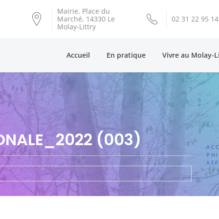
Mairie, Place du
Marché, 14330 Le
02 31 22 95 14
Molay-Littry
Accueil
En pratique
Vivre au Molay-L
ONALE_2022 (003)
ACC
PH
AFF