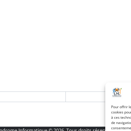
Pour offrir 
cookies pour
à ces techn
de navigatio
consentement
Androme Informatique
© 2026. Tous droits réservés.
|
Menti