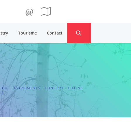
@
ittry
Tourisme
Contact
UEIL
ÉVÈNEMENTS
CONCERT
COLINE
 2