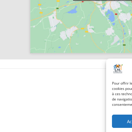
Pour offrir 
cookies pour
à ces techn
de navigatio
consentement
Ac