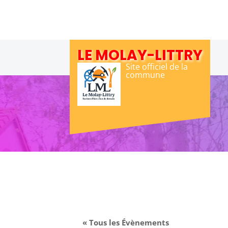
Skip
to
content
LE MOLAY-LITTRY
Site officiel de la
commune
« Tous les Évènements