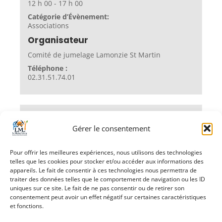
12 h 00 - 17 h 00
Catégorie d’Évènement:
Associations
Organisateur
Comité de jumelage Lamonzie St Martin
Téléphone :
02.31.51.74.01
Lieu
Gérer le consentement
Salle des Fêtes
Pour offrir les meilleures expériences, nous utilisons des technologies
telles que les cookies pour stocker et/ou accéder aux informations des
«
Annulation
Centre
appareils. Le fait de consentir à ces technologies nous permettra de
Super Loto APE des
d’Information et
traiter des données telles que le comportement de navigation ou les ID
uniques sur ce site. Le fait de ne pas consentir ou de retirer son
Mineurs – Collège
de Recrutement
consentement peut avoir un effet négatif sur certaines caractéristiques
des Forces Armées
et fonctions.
»