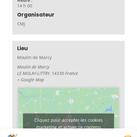
Heure :
14 h 00
Organisateur
CMJ
Lieu
Moulin de Marcy
Moulin de Marcy
LE MOLAY-LITTRY
,
14330
France
+ Google Map
Cliquez pour accepter les cookies
marketing et activer ce contenu