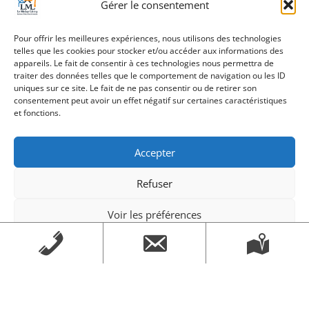
Gérer le consentement
Pour offrir les meilleures expériences, nous utilisons des technologies
telles que les cookies pour stocker et/ou accéder aux informations des
appareils. Le fait de consentir à ces technologies nous permettra de
traiter des données telles que le comportement de navigation ou les ID
uniques sur ce site. Le fait de ne pas consentir ou de retirer son
«
Family Game par
Portes ouvertes
consentement peut avoir un effet négatif sur certaines caractéristiques
l’APE du Collège
Lystrienne
et fonctions.
Sportive
»
Accepter
Refuser
Voir les préférences
Création Androme Informatique
© 2026. Tous droits
Mentions légales
Mentions légales
réservés.
|
Mentions légales