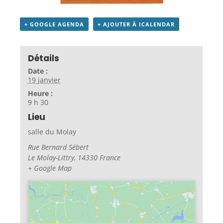
+ GOOGLE AGENDA
+ AJOUTER À ICALENDAR
Détails
Date :
19 janvier
Heure :
9 h 30
Lieu
salle du Molay
Rue Bernard Sébert
Le Molay-Littry
,
14330
France
+ Google Map