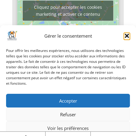
Cliquez pour accepter les cookies
marketing et activer ce contenu
Gérer le consentement
Pour offrir les meilleures expériences, nous utilisons des technologies
telles que les cookies pour stocker et/ou accéder aux informations des
appareils. Le fait de consentir à ces technologies nous permettra de
«
Tom LEEB
Puces musicales
»
traiter des données telles que le comportement de navigation ou les ID
uniques sur ce site. Le fait de ne pas consentir ou de retirer son
consentement peut avoir un effet négatif sur certaines caractéristiques
et fonctions.
Accepter
Refuser
Création Androme Informatique
© 2026. Tous droits
réservés.
|
Mentions légales
Voir les préférences