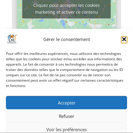
Cliquez pour accepter les cookies
marketing et activer ce contenu
Gérer le consentement
Pour offrir les meilleures expériences, nous utilisons des technologies
telles que les cookies pour stocker et/ou accéder aux informations des
«
Fermeture de la
Fermeture de la
appareils. Le fait de consentir à ces technologies nous permettra de
mairie
mairie
»
traiter des données telles que le comportement de navigation ou les ID
uniques sur ce site. Le fait de ne pas consentir ou de retirer son
consentement peut avoir un effet négatif sur certaines caractéristiques
et fonctions.
Accepter
Refuser
Création Androme Informatique
© 2026. Tous droits
réservés.
|
Mentions légales
Voir les préférences