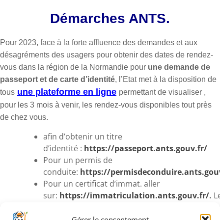
Démarches ANTS.
Pour 2023, face à la forte affluence des demandes et aux
désagréments des usagers pour obtenir des dates de rendez-
vous dans la région de la Normandie pour
une demande de
passeport et de carte d’identité
, l’Etat met à la disposition de
une plateforme en ligne
tous
permettant de visualiser ,
pour les 3 mois à venir, les rendez-vous disponibles tout près
de chez vous.
afin d’obtenir un titre
d’identité :
https://passeport.ants.gouv.fr/
Pour un permis de
conduite:
https://permisdeconduire.ants.gouv
Pour un certificat d’immat. aller
sur:
https://immatriculation.ants.gouv.fr/
.
L
automobilistes peuvent aussi s’adresser
à un
centre habilité dans la région
Gérer le consentement