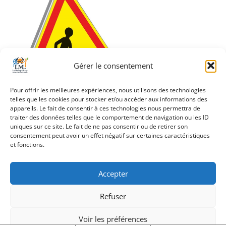
Gérer le consentement
Pour offrir les meilleures expériences, nous utilisons des technologies
telles que les cookies pour stocker et/ou accéder aux informations des
appareils. Le fait de consentir à ces technologies nous permettra de
traiter des données telles que le comportement de navigation ou les ID
uniques sur ce site. Le fait de ne pas consentir ou de retirer son
Navigation
consentement peut avoir un effet négatif sur certaines caractéristiques
Vignette_PanneauTravaux
et fonctions.
de
l’article
Accepter
Refuser
Création Androme Informatique
© 2026. Tous droits
réservés.
|
Mentions légales
Voir les préférences