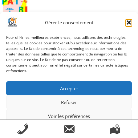
Gérer le consentement
Pour offrir les meilleures expériences, nous utilisons des technologies
Navigation
vignette_JournéePatrimoine2017
telles que les cookies pour stocker et/ou accéder aux informations des
de
appareils. Le fait de consentir à ces technologies nous permettra de
traiter des données telles que le comportement de navigation ou les ID
l’article
uniques sur ce site. Le fait de ne pas consentir ou de retirer son
consentement peut avoir un effet négatif sur certaines caractéristiques
et fonctions.
Création Androme Informatique
© 2026. Tous droits
réservés.
|
Mentions légales
Accepter
Refuser
Voir les préférences
Mentions légales
Mentions légales