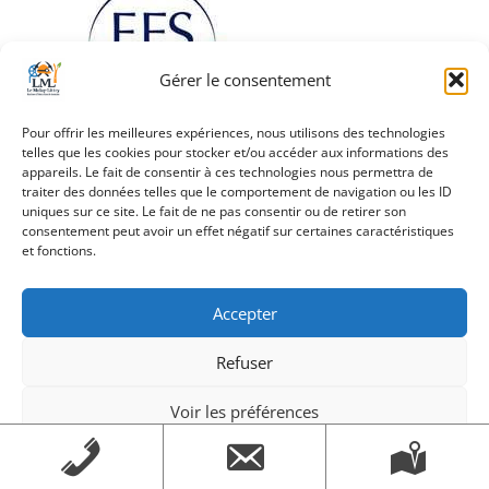
Gérer le consentement
Pour offrir les meilleures expériences, nous utilisons des technologies
telles que les cookies pour stocker et/ou accéder aux informations des
Navigation
Vignette_don_du_sang
appareils. Le fait de consentir à ces technologies nous permettra de
de
traiter des données telles que le comportement de navigation ou les ID
uniques sur ce site. Le fait de ne pas consentir ou de retirer son
l’article
consentement peut avoir un effet négatif sur certaines caractéristiques
et fonctions.
Création Androme Informatique
© 2026. Tous droits
Accepter
réservés.
|
Mentions légales
Refuser
Voir les préférences
Mentions légales
Mentions légales