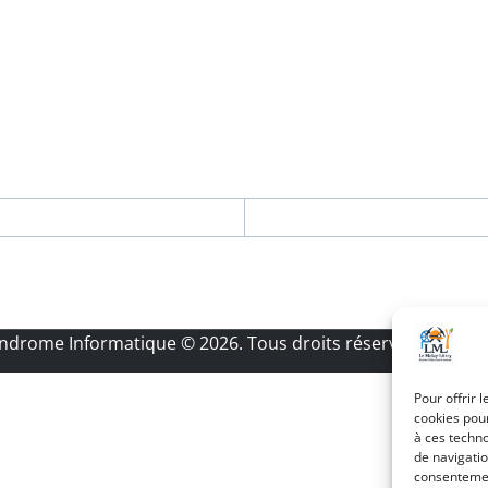
Androme Informatique
© 2026. Tous droits réservés.
|
Menti
Pour offrir 
cookies pour
à ces techn
de navigatio
consentement