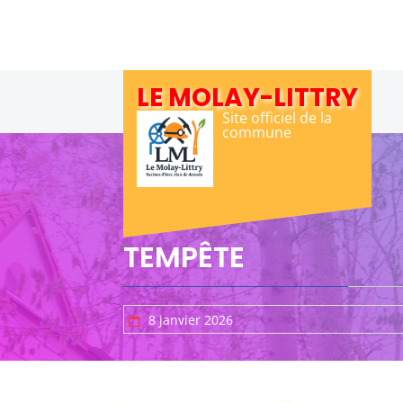
Skip
to
content
LE MOLAY-LITTRY
Site officiel de la
commune
TEMPÊTE
8 janvier 2026