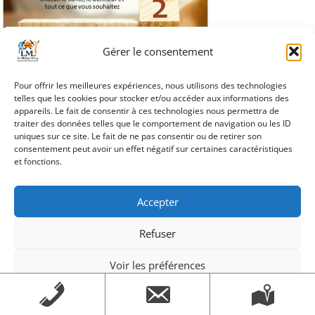
Gérer le consentement
Pour offrir les meilleures expériences, nous utilisons des technologies
telles que les cookies pour stocker et/ou accéder aux informations des
Navigation
appareils. Le fait de consentir à ces technologies nous permettra de
slider_voeux_site
traiter des données telles que le comportement de navigation ou les ID
de
uniques sur ce site. Le fait de ne pas consentir ou de retirer son
consentement peut avoir un effet négatif sur certaines caractéristiques
l’article
et fonctions.
Création Androme Informatique
© 2026. Tous droits
Accepter
réservés.
|
Mentions légales
Refuser
Voir les préférences
Mentions légales
Mentions légales