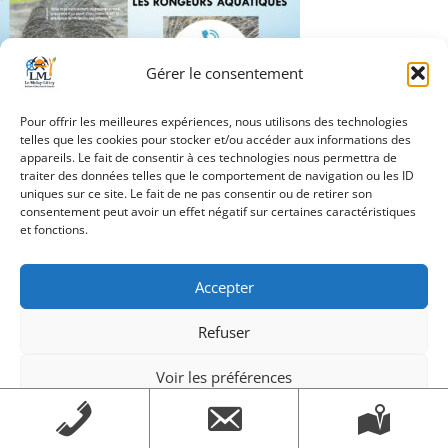
Gérer le consentement
Pour offrir les meilleures expériences, nous utilisons des technologies
telles que les cookies pour stocker et/ou accéder aux informations des
Navigation
appareils. Le fait de consentir à ces technologies nous permettra de
SLIDER_RONGEURS8AQUATIQUES
traiter des données telles que le comportement de navigation ou les ID
de
uniques sur ce site. Le fait de ne pas consentir ou de retirer son
consentement peut avoir un effet négatif sur certaines caractéristiques
l’article
et fonctions.
Création Androme Informatique
© 2026. Tous droits
Accepter
réservés.
|
Mentions légales
Refuser
Voir les préférences
Mentions légales
Mentions légales