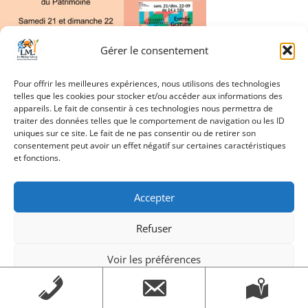
Gérer le consentement
Pour offrir les meilleures expériences, nous utilisons des technologies
telles que les cookies pour stocker et/ou accéder aux informations des
Navigation
appareils. Le fait de consentir à ces technologies nous permettra de
Slider_JournéesDuPatrimoine_2024
traiter des données telles que le comportement de navigation ou les ID
de
uniques sur ce site. Le fait de ne pas consentir ou de retirer son
consentement peut avoir un effet négatif sur certaines caractéristiques
l’article
et fonctions.
Création Androme Informatique
© 2026. Tous droits
Accepter
réservés.
|
Mentions légales
Refuser
Voir les préférences
Mentions légales
Mentions légales