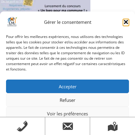
Gérer le consentement
Pour offrir les meilleures expériences, nous utilisons des technologies
telles que les cookies pour stocker et/ou accéder aux informations des
Navigation
appareils. Le fait de consentir à ces technologies nous permettra de
Slider_Concours_Logo
traiter des données telles que le comportement de navigation ou les ID
de
uniques sur ce site. Le fait de ne pas consentir ou de retirer son
consentement peut avoir un effet négatif sur certaines caractéristiques
l’article
et fonctions.
Création Androme Informatique
© 2026. Tous droits
Accepter
réservés.
|
Mentions légales
Refuser
Voir les préférences
Mentions légales
Mentions légales