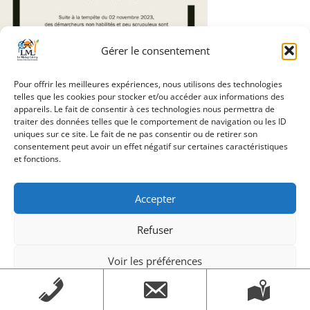
Gérer le consentement
Pour offrir les meilleures expériences, nous utilisons des technologies
telles que les cookies pour stocker et/ou accéder aux informations des
Navigation
appareils. Le fait de consentir à ces technologies nous permettra de
Slider_Alerte_démarchage_suite_tempête
traiter des données telles que le comportement de navigation ou les ID
de
uniques sur ce site. Le fait de ne pas consentir ou de retirer son
consentement peut avoir un effet négatif sur certaines caractéristiques
l’article
et fonctions.
Création Androme Informatique
© 2026. Tous droits
Accepter
réservés.
|
Mentions légales
Refuser
Voir les préférences
Mentions légales
Mentions légales