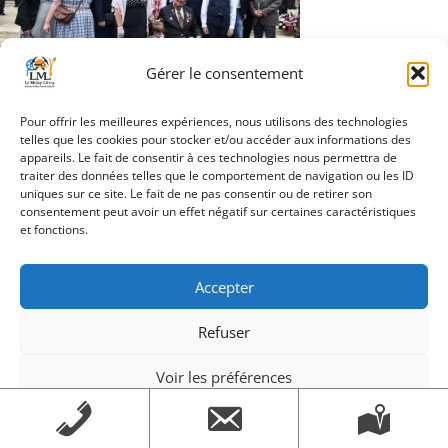
Gérer le consentement
Navigation
Pour offrir les meilleures expériences, nous utilisons des technologies
Article précédent
telles que les cookies pour stocker et/ou accéder aux informations des
de
appareils. Le fait de consentir à ces technologies nous permettra de
traiter des données telles que le comportement de navigation ou les ID
l’article
uniques sur ce site. Le fait de ne pas consentir ou de retirer son
consentement peut avoir un effet négatif sur certaines caractéristiques
et fonctions.
Création Androme Informatique
© 2026. Tous droits
réservés.
|
Mentions légales
Accepter
Refuser
Voir les préférences
Mentions légales
Mentions légales