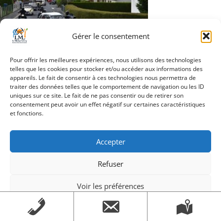
Gérer le consentement
Navigation
Pour offrir les meilleures expériences, nous utilisons des technologies
Article précédent
telles que les cookies pour stocker et/ou accéder aux informations des
de
appareils. Le fait de consentir à ces technologies nous permettra de
traiter des données telles que le comportement de navigation ou les ID
l’article
uniques sur ce site. Le fait de ne pas consentir ou de retirer son
consentement peut avoir un effet négatif sur certaines caractéristiques
et fonctions.
Création Androme Informatique
© 2026. Tous droits
réservés.
|
Mentions légales
Accepter
Refuser
Voir les préférences
Mentions légales
Mentions légales