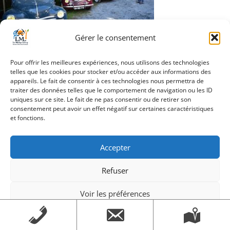
Gérer le consentement
Navigation
Pour offrir les meilleures expériences, nous utilisons des technologies
Article précédent
telles que les cookies pour stocker et/ou accéder aux informations des
de
appareils. Le fait de consentir à ces technologies nous permettra de
traiter des données telles que le comportement de navigation ou les ID
l’article
uniques sur ce site. Le fait de ne pas consentir ou de retirer son
consentement peut avoir un effet négatif sur certaines caractéristiques
et fonctions.
Création Androme Informatique
© 2026. Tous droits
réservés.
|
Mentions légales
Accepter
Refuser
Voir les préférences
Mentions légales
Mentions légales