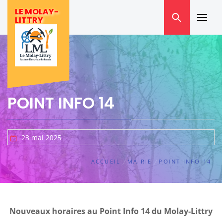
Skip
LE MOLAY-
to
LITTRY
Prima
content
Menu
POINT INFO 14
23 mai 2025
ACCUEIL
MAIRIE
POINT INFO 14
Nouveaux horaires au Point Info 14 du Molay-Littry